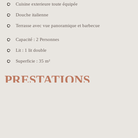
Cuisine exterieure toute équipée
Douche italienne
Terrasse avec vue panoramique et barbecue
Capacité : 2 Personnes
Lit : 1 lit double
Superficie : 35 m²
PRESTATIONS
OFFERTES
Prestations offertes : Accès libre à un congélateur, accès Internet
Wifi et filaire, ½ journée de kayak de mer, prêt de kit bébé (chaise
haute, lit, poussette, bassine...)